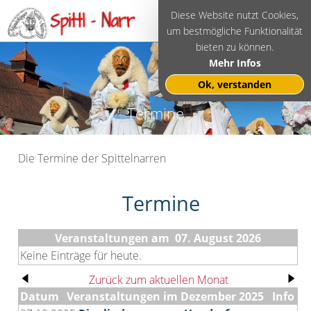
Diese Website nutzt Cookies,
um bestmögliche Funktionalität
bieten zu können.
Mehr Infos
Ok, verstanden
Termine
Die Termine der Spittelnarren
Termine
Veranstaltungen am 07. August 2026
Keine Einträge für heute.
Zurück zum aktuellen Monat
Datum
Veranstaltungen im Dezember 2025
Info