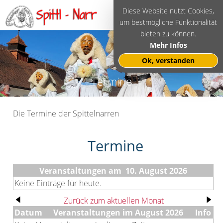
Diese Website nutzt Cookies,
um bestmögliche Funktionalität
bieten zu können.
Mehr Infos
Ok, verstanden
Termine
Die Termine der Spittelnarren
Termine
Veranstaltungen am 10. August 2026
Keine Einträge für heute.
Zurück zum aktuellen Monat
Datum
Veranstaltungen im August 2026
Info